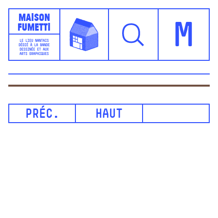
Maison
Fumetti
M
LE LIEU NANTAIS
DÉDIÉ À LA BANDE
DESSINÉE ET AUX
ARTS GRAPHIQUES
PRÉC.
HAUT