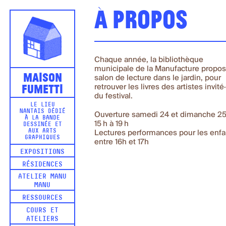
À propos
Chaque année, la bibliothèque
municipale de la Manufacture propo
Maison
salon de lecture dans le jardin, pour
Fumetti
retrouver les livres des artistes invité
du festival.
LE LIEU
NANTAIS DÉDIÉ
Ouverture samedi 24 et dimanche 2
À LA BANDE
15 h à 19 h
DESSINÉE ET
AUX ARTS
Lectures performances pour les enfa
GRAPHIQUES
entre 16h et 17h
EXPOSITIONS
RÉSIDENCES
ATELIER MANU
MANU
RESSOURCES
COURS ET
ATELIERS