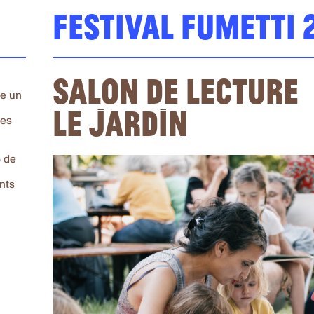
Festival Fumetti 
Salon de lecture
se un
le jardin
·es
5 de
nts