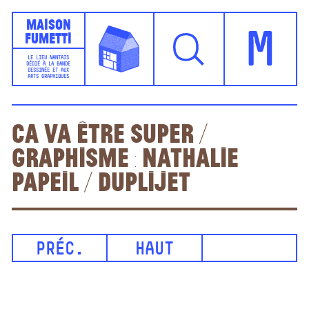
Maison
Fumetti
M
LE LIEU NANTAIS
DÉDIÉ À LA BANDE
DESSINÉE ET AUX
ARTS GRAPHIQUES
Ca va être super /
graphisme : Nathalie
Papeil / Duplijet
PRÉC.
HAUT