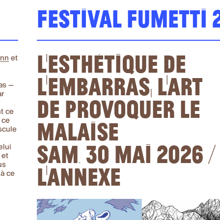
Festival Fumetti 
L’esthétique de
ann
et
l’embarras, l’art
as —
ar
de provoquer le
r
nt ce
malaise
 ce
scule
sam. 30 mai 2026 / 
elui
 et
L'Annexe
us
 à ce