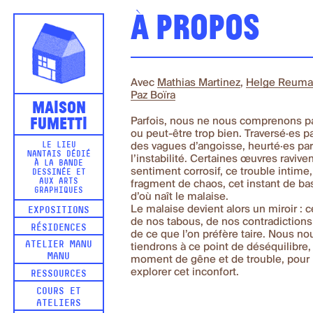
À propos
Avec
Mathias Martinez
,
Helge Reum
Paz Boïra
Maison
Fumetti
Parfois, nous ne nous comprenons p
ou peut-être trop bien. Traversé·es p
des vagues d’angoisse, heurté·es pa
LE LIEU
NANTAIS DÉDIÉ
l’instabilité. Certaines œuvres ravive
À LA BANDE
sentiment corrosif, ce trouble intime,
DESSINÉE ET
AUX ARTS
fragment de chaos, cet instant de ba
GRAPHIQUES
d’où naît le malaise.
Le malaise devient alors un miroir : c
EXPOSITIONS
de nos tabous, de nos contradictions
RÉSIDENCES
de ce que l’on préfère taire. Nous no
ATELIER MANU
tiendrons à ce point de déséquilibre,
MANU
moment de gêne et de trouble, pour
explorer cet inconfort.
RESSOURCES
COURS ET
ATELIERS