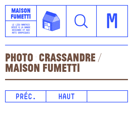
Maison
Fumetti
M
LE LIEU NANTAIS
DÉDIÉ À LA BANDE
DESSINÉE ET AUX
ARTS GRAPHIQUES
photo : Crassandre /
Maison Fumetti
PRÉC.
HAUT