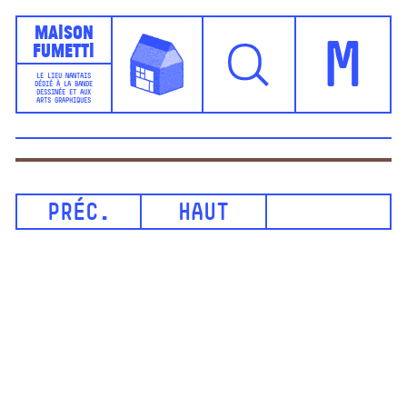
Maison
Fumetti
M
LE LIEU NANTAIS
DÉDIÉ À LA BANDE
DESSINÉE ET AUX
ARTS GRAPHIQUES
PRÉC.
HAUT