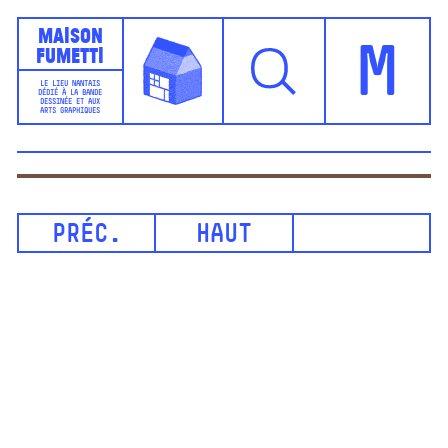
Maison
Fumetti
M
LE LIEU NANTAIS
DÉDIÉ À LA BANDE
DESSINÉE ET AUX
ARTS GRAPHIQUES
PRÉC.
HAUT