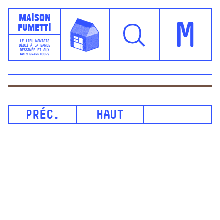
Maison
Fumetti
M
LE LIEU NANTAIS
DÉDIÉ À LA BANDE
DESSINÉE ET AUX
ARTS GRAPHIQUES
PRÉC.
HAUT