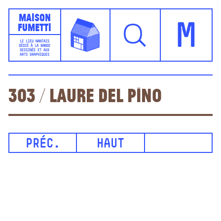
Maison
Fumetti
M
LE LIEU NANTAIS
DÉDIÉ À LA BANDE
DESSINÉE ET AUX
ARTS GRAPHIQUES
303 / Laure Del Pino
PRÉC.
HAUT