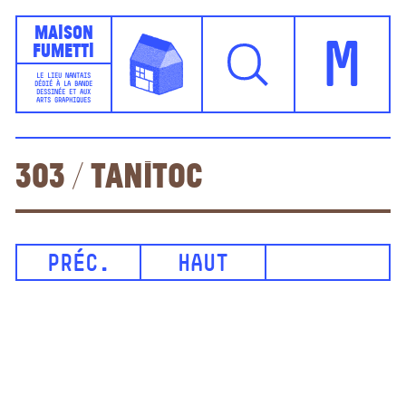
Maison
Fumetti
M
LE LIEU NANTAIS
DÉDIÉ À LA BANDE
DESSINÉE ET AUX
ARTS GRAPHIQUES
303 / Tanitoc
PRÉC.
HAUT