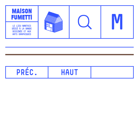
Maison
Fumetti
M
LE LIEU NANTAIS
DÉDIÉ À LA BANDE
DESSINÉE ET AUX
ARTS GRAPHIQUES
PRÉC.
HAUT