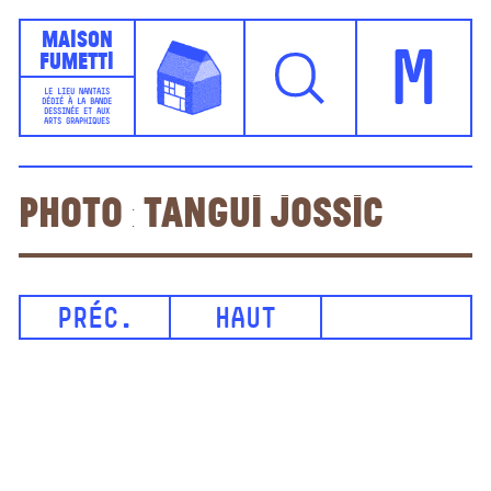
Maison
Fumetti
M
LE LIEU NANTAIS
DÉDIÉ À LA BANDE
DESSINÉE ET AUX
ARTS GRAPHIQUES
Photo : Tangui Jossic
PRÉC.
HAUT