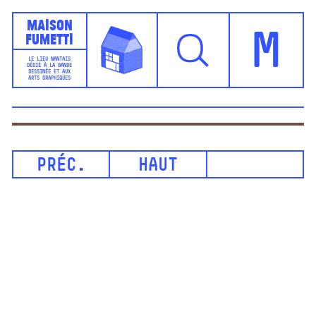
Maison
Fumetti
M
LE LIEU NANTAIS
DÉDIÉ À LA BANDE
DESSINÉE ET AUX
ARTS GRAPHIQUES
PRÉC.
HAUT