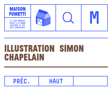
Maison
Fumetti
M
LE LIEU NANTAIS
DÉDIÉ À LA BANDE
DESSINÉE ET AUX
ARTS GRAPHIQUES
Illustration : Simon
Chapelain
PRÉC.
HAUT