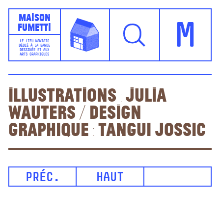
Maison
Fumetti
M
LE LIEU NANTAIS
DÉDIÉ À LA BANDE
DESSINÉE ET AUX
ARTS GRAPHIQUES
Illustrations : Julia
Wauters / design
graphique : Tangui Jossic
PRÉC.
HAUT