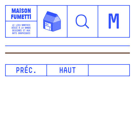
Maison
Fumetti
M
LE LIEU NANTAIS
DÉDIÉ À LA BANDE
DESSINÉE ET AUX
ARTS GRAPHIQUES
PRÉC.
HAUT