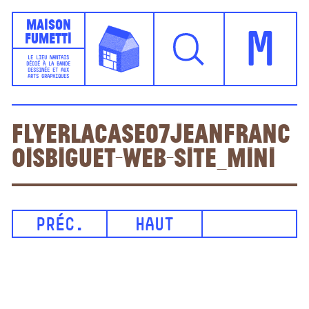
Maison
Fumetti
M
LE LIEU NANTAIS
DÉDIÉ À LA BANDE
DESSINÉE ET AUX
ARTS GRAPHIQUES
FlyerLaCase07JeanFranc
oisBiguet-web-site_mini
PRÉC.
HAUT