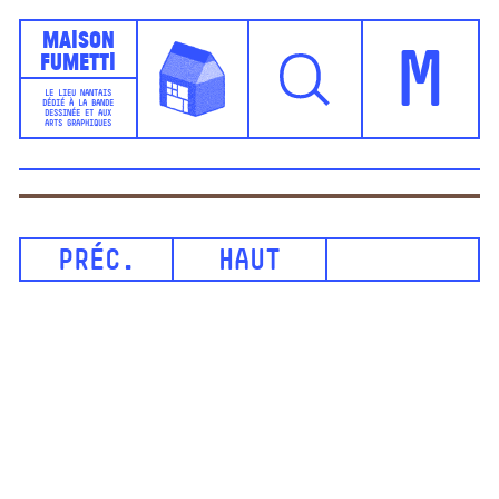
Maison
Fumetti
M
LE LIEU NANTAIS
DÉDIÉ À LA BANDE
DESSINÉE ET AUX
ARTS GRAPHIQUES
PRÉC.
HAUT