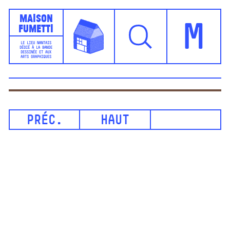
Maison
Fumetti
M
LE LIEU NANTAIS
DÉDIÉ À LA BANDE
DESSINÉE ET AUX
ARTS GRAPHIQUES
PRÉC.
HAUT