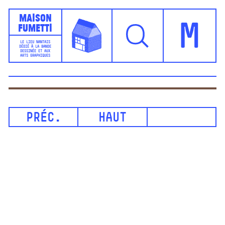
Maison
Fumetti
M
LE LIEU NANTAIS
DÉDIÉ À LA BANDE
DESSINÉE ET AUX
ARTS GRAPHIQUES
PRÉC.
HAUT