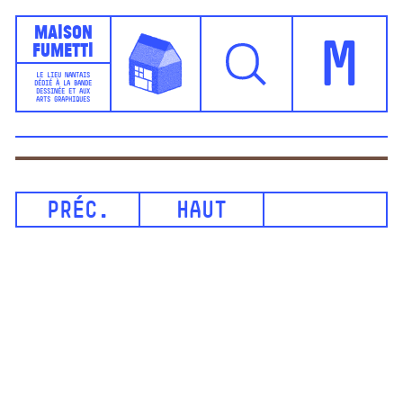
Maison
Fumetti
M
LE LIEU NANTAIS
DÉDIÉ À LA BANDE
DESSINÉE ET AUX
ARTS GRAPHIQUES
PRÉC.
HAUT