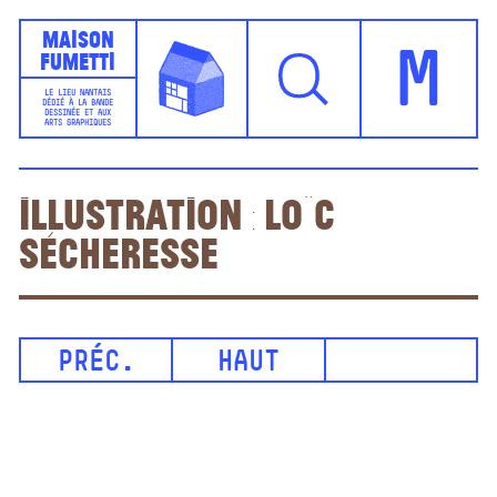
Maison
Fumetti
M
LE LIEU NANTAIS
DÉDIÉ À LA BANDE
DESSINÉE ET AUX
ARTS GRAPHIQUES
Illustration : Loïc
Sécheresse
PRÉC.
HAUT