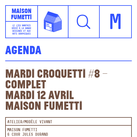
Maison
Fumetti
M
LE LIEU NANTAIS
DÉDIÉ À LA BANDE
DESSINÉE ET AUX
ARTS GRAPHIQUES
Agenda
Mardi Croquetti #8 –
COMPLET
Mardi 12 avril
Maison Fumetti
ATELIER
MODÈLE VIVANT
MAISON FUMETTI
6 COUR JULES DURAND