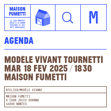
Maison
Fumetti
M
LE LIEU NANTAIS
DÉDIÉ À LA BANDE
DESSINÉE ET AUX
ARTS GRAPHIQUES
Agenda
Modèle vivant Tournetti
Mar. 18 fev. 2025 / 18:30
Maison Fumetti
ATELIER
MODÈLE VIVANT
MAISON FUMETTI
6 COUR JULES DURAND
44000 NANTES