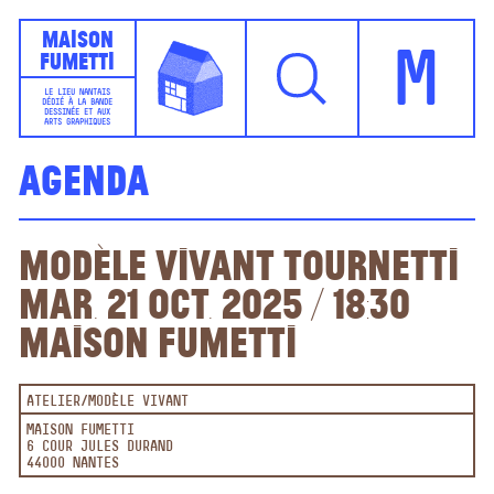
Maison
Fumetti
M
LE LIEU NANTAIS
DÉDIÉ À LA BANDE
DESSINÉE ET AUX
ARTS GRAPHIQUES
Agenda
Modèle vivant Tournetti
Mar. 21 oct. 2025 / 18:30
Maison Fumetti
ATELIER
MODÈLE VIVANT
MAISON FUMETTI
6 COUR JULES DURAND
44000 NANTES