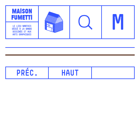
Maison
Fumetti
M
LE LIEU NANTAIS
DÉDIÉ À LA BANDE
DESSINÉE ET AUX
ARTS GRAPHIQUES
PRÉC.
HAUT