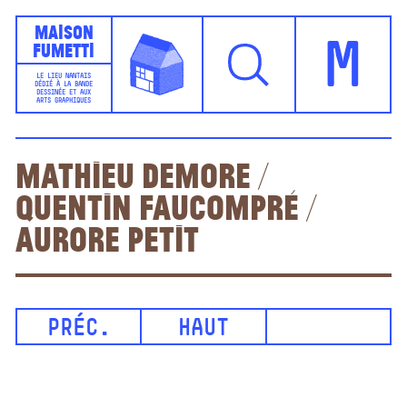
Maison
Fumetti
M
LE LIEU NANTAIS
DÉDIÉ À LA BANDE
DESSINÉE ET AUX
ARTS GRAPHIQUES
Mathieu Demore /
Quentin Faucompré /
Aurore Petit
PRÉC.
HAUT