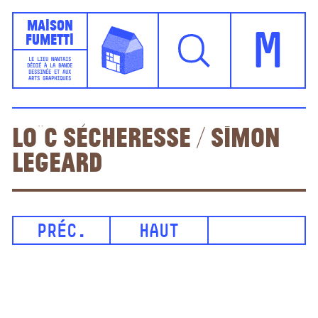
Maison
Fumetti
M
LE LIEU NANTAIS
DÉDIÉ À LA BANDE
DESSINÉE ET AUX
ARTS GRAPHIQUES
Loïc Sécheresse / Simon
Legeard
PRÉC.
HAUT