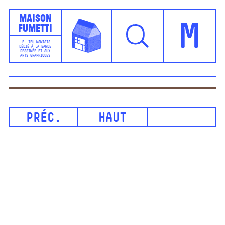
Maison
Fumetti
M
LE LIEU NANTAIS
DÉDIÉ À LA BANDE
DESSINÉE ET AUX
ARTS GRAPHIQUES
PRÉC.
HAUT