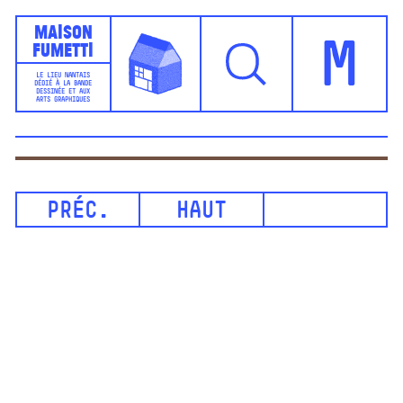
Maison
Fumetti
M
LE LIEU NANTAIS
DÉDIÉ À LA BANDE
DESSINÉE ET AUX
ARTS GRAPHIQUES
PRÉC.
HAUT