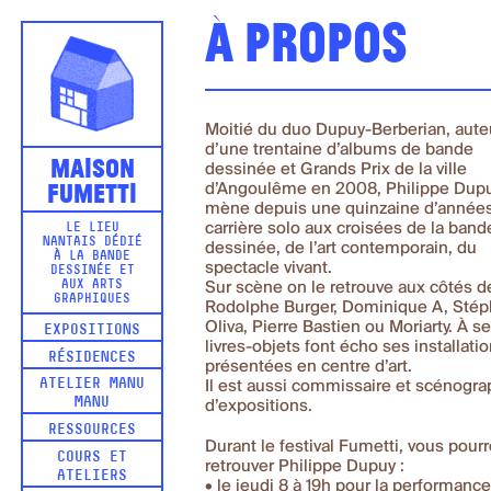
À propos
Moitié du duo Dupuy-Berberian, aute
d’une trentaine d’albums de bande
Maison
dessinée et Grands Prix de la ville
Fumetti
d’Angoulême en 2008, Philippe Dup
mène depuis une quinzaine d’année
carrière solo aux croisées de la band
LE LIEU
NANTAIS DÉDIÉ
dessinée, de l’art contemporain, du
À LA BANDE
spectacle vivant.
DESSINÉE ET
AUX ARTS
Sur scène on le retrouve aux côtés d
GRAPHIQUES
Rodolphe Burger, Dominique A, Sté
Oliva, Pierre Bastien ou Moriarty. À s
EXPOSITIONS
livres-objets font écho ses installati
RÉSIDENCES
présentées en centre d’art.
ATELIER MANU
Il est aussi commissaire et scénogr
MANU
d’expositions.
RESSOURCES
Durant le festival Fumetti, vous pour
COURS ET
retrouver Philippe Dupuy :
ATELIERS
• le jeudi 8 à 19h pour la performanc