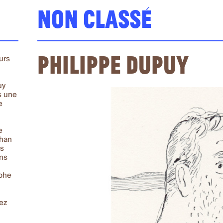
Non classé
Philippe Dupuy
urs
uy
s une
e
e
phan
es
ons
aphe
rez
e