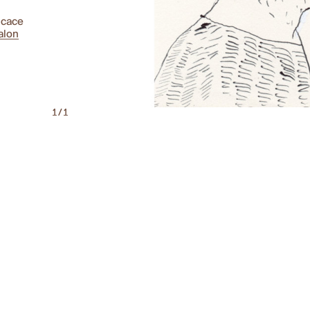
icace
alon
1/1