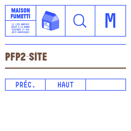
Maison
Fumetti
M
LE LIEU NANTAIS
DÉDIÉ À LA BANDE
DESSINÉE ET AUX
ARTS GRAPHIQUES
PFP2-site
PRÉC.
HAUT