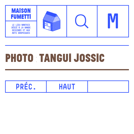
Maison
Fumetti
M
LE LIEU NANTAIS
DÉDIÉ À LA BANDE
DESSINÉE ET AUX
ARTS GRAPHIQUES
Photo : Tangui Jossic
PRÉC.
HAUT