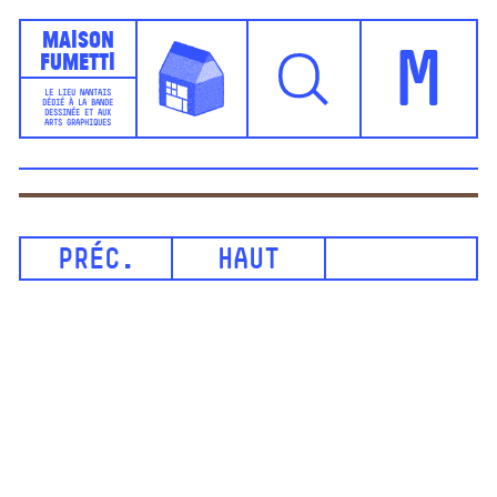
Maison
Fumetti
M
LE LIEU NANTAIS
DÉDIÉ À LA BANDE
DESSINÉE ET AUX
ARTS GRAPHIQUES
PRÉC.
HAUT