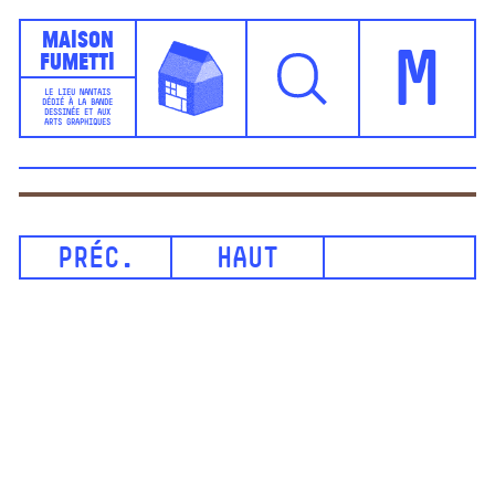
Maison
Fumetti
M
LE LIEU NANTAIS
DÉDIÉ À LA BANDE
DESSINÉE ET AUX
ARTS GRAPHIQUES
PRÉC.
HAUT