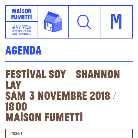
Maison
Fumetti
M
LE LIEU NANTAIS
DÉDIÉ À LA BANDE
DESSINÉE ET AUX
ARTS GRAPHIQUES
Agenda
Festival Soy – Shannon
Lay
sam. 3 novembre 2018 /
18:00
Maison Fumetti
CONCERT