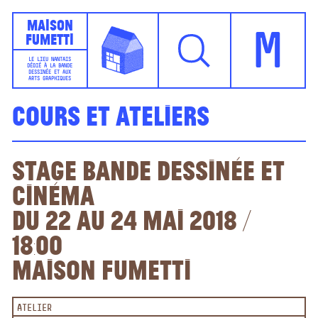
Maison
Fumetti
M
LE LIEU NANTAIS
DÉDIÉ À LA BANDE
DESSINÉE ET AUX
ARTS GRAPHIQUES
Cours et ateliers
Stage bande dessinée et
cinéma
Du 22 au 24 mai 2018 /
18:00
Maison Fumetti
ATELIER