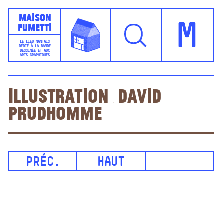
Maison
Fumetti
M
LE LIEU NANTAIS
DÉDIÉ À LA BANDE
DESSINÉE ET AUX
ARTS GRAPHIQUES
Illustration : David
Prudhomme
PRÉC.
HAUT