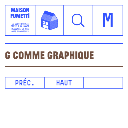
Maison
Fumetti
M
LE LIEU NANTAIS
DÉDIÉ À LA BANDE
DESSINÉE ET AUX
ARTS GRAPHIQUES
G comme Graphique
PRÉC.
HAUT