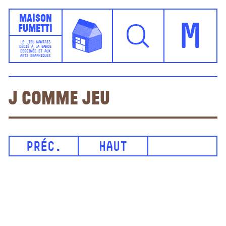
Maison
Fumetti
M
LE LIEU NANTAIS
DÉDIÉ À LA BANDE
DESSINÉE ET AUX
ARTS GRAPHIQUES
J comme Jeu
PRÉC.
HAUT