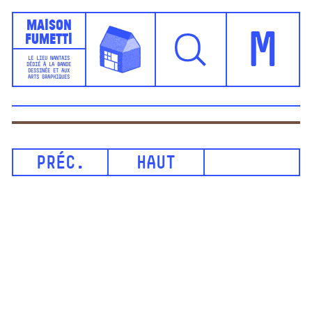
Maison
Fumetti
M
LE LIEU NANTAIS
DÉDIÉ À LA BANDE
DESSINÉE ET AUX
ARTS GRAPHIQUES
PRÉC.
HAUT