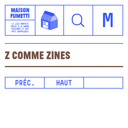
Maison
Fumetti
M
LE LIEU NANTAIS
DÉDIÉ À LA BANDE
DESSINÉE ET AUX
ARTS GRAPHIQUES
Z comme Zines
PRÉC.
HAUT