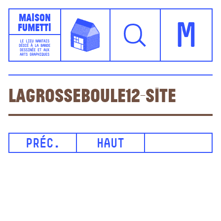
Maison
Fumetti
M
LE LIEU NANTAIS
DÉDIÉ À LA BANDE
DESSINÉE ET AUX
ARTS GRAPHIQUES
LaGrosseBoule12-site
PRÉC.
HAUT