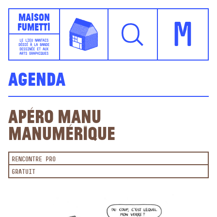
Maison
Fumetti
M
LE LIEU NANTAIS
DÉDIÉ À LA BANDE
DESSINÉE ET AUX
ARTS GRAPHIQUES
Agenda
Apéro Manu
Manumérique
RENCONTRE PRO
GRATUIT