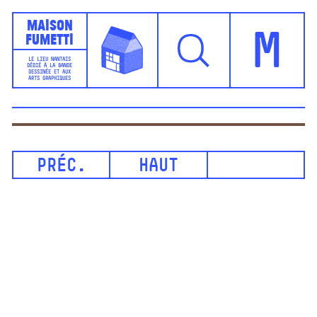
Maison
Fumetti
M
LE LIEU NANTAIS
DÉDIÉ À LA BANDE
DESSINÉE ET AUX
ARTS GRAPHIQUES
PRÉC.
HAUT