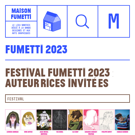
Maison
Fumetti
M
LE LIEU NANTAIS
DÉDIÉ À LA BANDE
DESSINÉE ET AUX
ARTS GRAPHIQUES
Fumetti 2023
Festival Fumetti 2023 :
auteur·rices invité·es
FESTIVAL