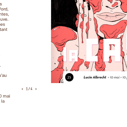
s
ord,
ntes,
ouve.
ces
tant
u
e
.
u’au
<
1/4
>
IMG_2035
0 mai
 la