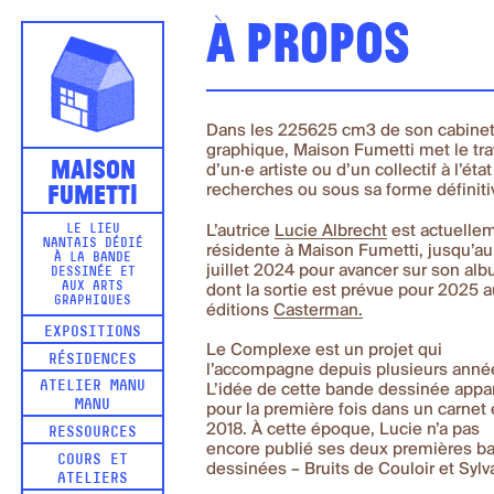
À propos
Dans les 225625 cm3 de son cabine
graphique, Maison Fumetti met le tra
Maison
d’un·e artiste ou d’un collectif à l’éta
Fumetti
recherches ou sous sa forme définiti
L’autrice
Lucie Albrecht
est actuelle
LE LIEU
NANTAIS DÉDIÉ
résidente à Maison Fumetti, jusqu’au
À LA BANDE
juillet 2024 pour avancer sur son al
DESSINÉE ET
AUX ARTS
dont la sortie est prévue pour 2025 
GRAPHIQUES
éditions
Casterman.
EXPOSITIONS
Le Complexe est un projet qui
RÉSIDENCES
l’accompagne depuis plusieurs anné
ATELIER MANU
L’idée de cette bande dessinée appar
MANU
pour la première fois dans un carnet
2018. À cette époque, Lucie n’a pas
RESSOURCES
encore publié ses deux premières b
COURS ET
dessinées – Bruits de Couloir et Sylv
ATELIERS