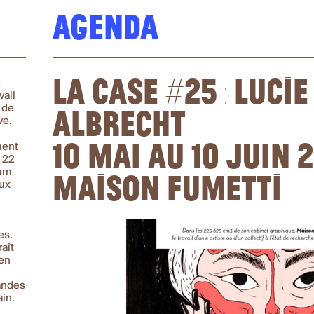
Agenda
La Case #25 : Lucie
t
vail
Albrecht
t de
ve.
10 mai au 10 juin 
ment
 22
Maison Fumetti
bum
aux
es.
aît
 en
andes
ain.