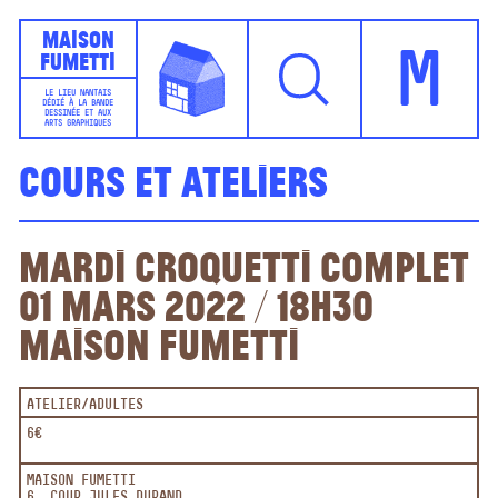
Maison
Fumetti
M
LE LIEU NANTAIS
DÉDIÉ À LA BANDE
DESSINÉE ET AUX
ARTS GRAPHIQUES
Cours et ateliers
Mardi Croquetti COMPLET
01 mars 2022 / 18h30
Maison Fumetti
ATELIER
ADULTES
6€
MAISON FUMETTI
6, COUR JULES DURAND