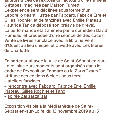
auteurs·trices de l’exposition, autour d’une trame en
6 étapes imaginée par Maison Fumetti.
L’expérience sera déclinée sous forme d’un
Leporello géant illustré par Fabcaro, Fabrice Erre et
Gilles Rochier, et de fanzines avec Émilie Plateau
(l’autrice Tanx a déposé son préavis de grève).
La performance était animée par le comédien David
Humeau, et précédée d’une séance de dédicaces.
Vente de livres sur place avec la librairie Vent
d’Ouest au lieu unique, et buvette avec Les Bières
de Charlotte
En partenariat avec
la Ville de Saint-Sébastien-sur-
Loire
, plusieurs moments sont organisés dans le
cadre de l’exposition
Fabcaro ou la Zaï zaï zaï zaï
attitude
des éditions
6 pieds sous terre
:
–
ateliers fanzines
–
rencontre avec Fabcaro, Fabrice Erre, Émilie
Plateau, Gilles Rochier et Tanx
–
soirée Zaï zaï zaï zaï
Exposition visible à la Médiathèque de Saint-
Sébastien-sur-Loire, du 13 novembre 2019 au 15