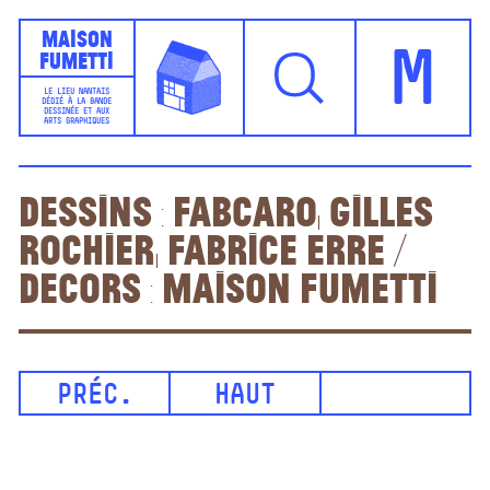
Maison
Fumetti
M
LE LIEU NANTAIS
DÉDIÉ À LA BANDE
DESSINÉE ET AUX
ARTS GRAPHIQUES
Dessins : Fabcaro, Gilles
Rochier, Fabrice Erre /
Decors : Maison Fumetti
PRÉC.
HAUT